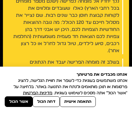
נלך יחדיו אל מומחה לפרישה (ישנם מספר מומחים
בכל רחבי הארץ) כאלו שעובדים ומלווים את
לקוחות קבוצת חוסן כבר שנים רבות. שם נצייר את
מסלול חייכם עד 120 הכולל: מה גובה ההוצאות
החודשיות הצפויות לכם, היכן יש אבני דרך בהן
צפויות לכם הוצאות חד פעמית משמעותית (החלפות
רכבים, סיוע לילדים, טיול גדול לחו"ל או כל רצון
אחר).
בשלב זה מומחה הפרישה יעבד את הנתונים
שעולים מהמסלקות הפנסיוניות שלכם ומהחסכונות
אנחנו מכבדים את פרטיותך
הפרטיים ויפיק עבורנו דו"ח מפורט הכולל רשימת
אנחנו משתמשים בעוגיות כדי לשפר את חוויית הגלישה, להציג
משימות ולצד כל שורה ושורה מה עלינו לעשות
פרסומות או תוכן מותאמים ולנתח את התנועה באתר. בלחיצה על
בכדי להביא אתכם להגשמת יעדכם הכלכלי בגיל
"אשר הכול" אתה מסכים לשימוש בעוגיות.
מדיניות הפרטיות
השלישי.
התאמה אישית
דחה הכול
אשר הכול
מכאן ואילך זוהי עבודה טכנית יסודית שלנו על מנת
להביא את המצב בפועל לכדי ההמלצות הרשומות
בדו"ח ומכאן ואילך נמשיך לתת לכם ליווי ושירות על
ההשקעות שנשארו על מנת להבטיח את מקסום