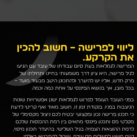
ליווי לפרישה – חשוב להכין
את הקרקע…
הפרישה לגמלאות בעת סיום עבודתו של עובד עם הגיעו
לגיל פרישה, היא ציון דרך משמעותי בחיינו ותחילתו של
פרק חדש, אליו יש להיערך ולהתכונן היטב מבעוד מועד –
בכל מובן, אך בנושא הפיננסי על אחת כמה וכמה.
בפני העובד העומד לפרוש לגמלאות ישנן אפשרויות שונות
הניצבות בפניו. בנקודת זמן זו, חשוב מאוד ואף קריטי לדעת
כי תכנון פרישה נכון ומקצועי יבטיח לכם ניצול מקסימלי של
מקלטי מס ותכנון פיננסי מתאים בין רמת ההכנסות שלכם
לרמת ההוצאות הצפויה בגיל השלישי. בהיעדר תכנון מיסוי,
קיים חשש לתשלום מס עודף, שיכול להתבטא באלפי