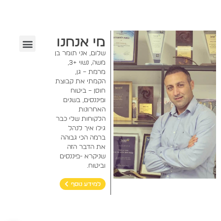
מי אנחנו
שלום, אני תומר בן
אזור אישי
הצוות שלנו
גילוי נאות
אמנת שירות
שאלות ותשובות
משה, נשוי +3,
מרמת – גן,
הקמתי את קבוצת
חוסן – ביטוח
ופיננסים, בשנים
האחרונות
הלקוחות שלי כבר
גילו איך לנהל
ברמה הכי גבוהה
את הדבר הזה
שניקרא -פיננסים
וביטוח.
למידע נוסף